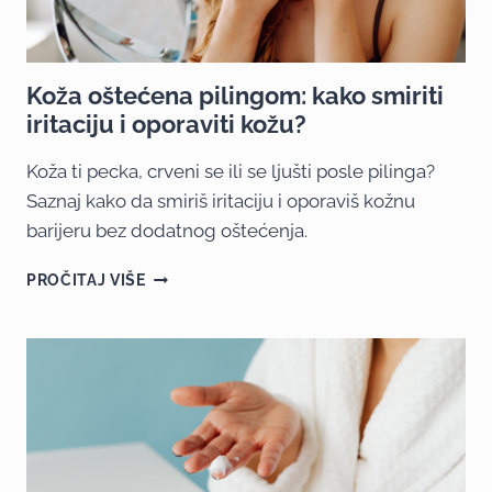
Koža oštećena pilingom: kako smiriti
iritaciju i oporaviti kožu?
Koža ti pecka, crveni se ili se ljušti posle pilinga?
Saznaj kako da smiriš iritaciju i oporaviš kožnu
barijeru bez dodatnog oštećenja.
PROČITAJ VIŠE