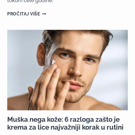
tokom cele godine.
PROČITAJ VIŠE
Muška nega kože: 6 razloga zašto je
krema za lice najvažniji korak u rutini