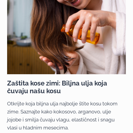
Zaštita kose zimi: Biljna ulja koja
čuvaju našu kosu
Otkrijte koja biljna ulja najbolje štite kosu tokom
zime. Saznajte kako kokosovo, arganovo, ulje
jojobe i smilja čuvaju vlagu, elastičnost i snagu
vlasi u hladnim mesecima.