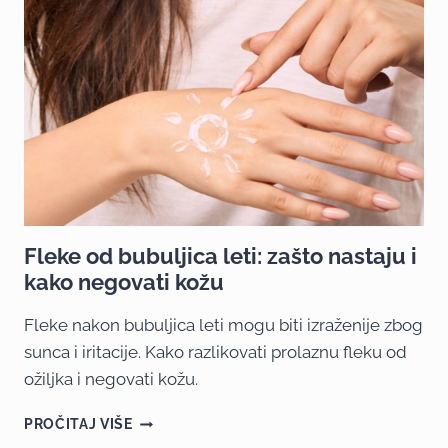
Fleke od bubuljica leti: zašto nastaju i
kako negovati kožu
Fleke nakon bubuljica leti mogu biti izraženije zbog
sunca i iritacije. Kako razlikovati prolaznu fleku od
ožiljka i negovati kožu.
PROČITAJ VIŠE