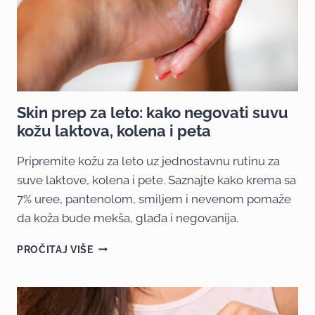
Skin prep za leto: kako negovati suvu
kožu laktova, kolena i peta
Pripremite kožu za leto uz jednostavnu rutinu za
suve laktove, kolena i pete. Saznajte kako krema sa
7% uree, pantenolom, smiljem i nevenom pomaže
da koža bude mekša, glađa i negovanija.
PROČITAJ VIŠE