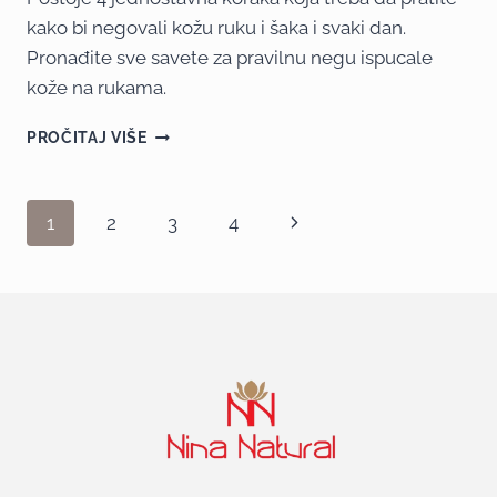
kako bi negovali kožu ruku i šaka i svaki dan.
Pronađite sve savete za pravilnu negu ispucale
kože na rukama.
PROČITAJ VIŠE
1
2
3
4