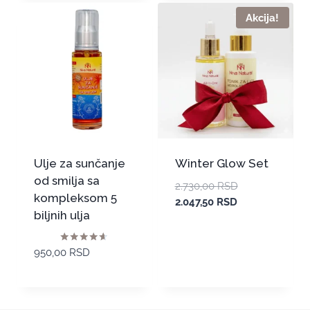
Akcija!
Ulje za sunčanje
Winter Glow Set
od smilja sa
2.730,00
RSD
kompleksom 5
2.047,50
RSD
biljnih ulja
Ocenjeno
950,00
RSD
sa
4.50
od 5