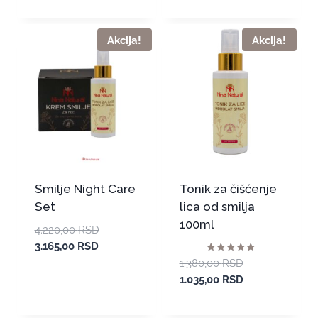
Akcija!
Akcija!
Smilje Night Care
Tonik za čišćenje
Set
lica od smilja
100ml
4.220,00
RSD
3.165,00
RSD
Ocenjeno sa
1.380,00
RSD
5.00
1.035,00
RSD
od 5