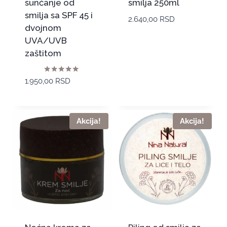
sunčanje od
smilja 250ml
smilja sa SPF 45 i
2.640,00
RSD
dvojnom
UVA/UVB
zaštitom
Ocenjeno sa
1.950,00
RSD
5.00
od 5
Akcija!
Akcija!