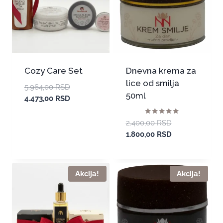
Cozy Care Set
Dnevna krema za
lice od smilja
5.964,00
RSD
50ml
4.473,00
RSD
Ocenjeno sa
2.400,00
RSD
5.00
1.800,00
RSD
od 5
Akcija!
Akcija!