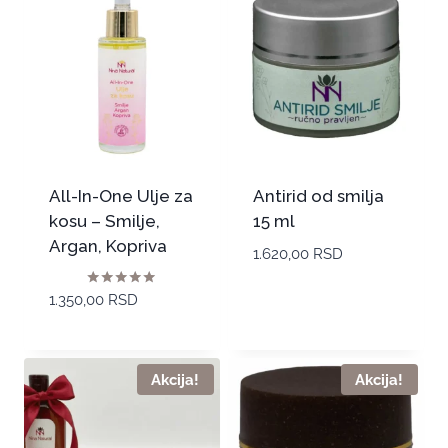
All-In-One Ulje za
Antirid od smilja
kosu – Smilje,
15 ml
Argan, Kopriva
1.620,00
RSD
Ocenjeno sa
1.350,00
RSD
5.00
od 5
Akcija!
Akcija!