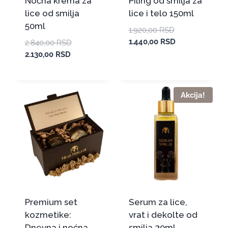
Noćna krema za
Piling od smilja za
lice od smilja
lice i telo 150ml
50ml
1.920,00
RSD
1.440,00
RSD
2.840,00
RSD
2.130,00
RSD
Akcija!
Premium set
Serum za lice,
kozmetike:
vrat i dekolte od
Dnevna i noćna
smilja 30ml