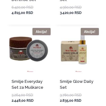
6.420,00
RSD
4.560,00
RSD
4.815,00
RSD
3.420,00
RSD
Akcija!
Akcija!
Smilje Everyday
Smilje Glow Daily
Set za Muškarce
Set
3.264,00
RSD
3.780,00
RSD
2.448,00
RSD
2.835,00
RSD