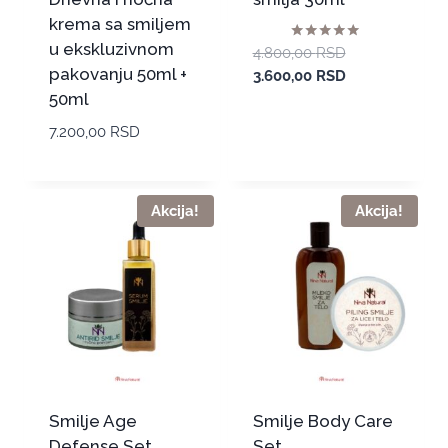
krema sa smiljem
u ekskluzivnom
Ocenjeno sa
4.800,00
RSD
5.00
pakovanju 50ml +
3.600,00
RSD
od 5
50ml
7.200,00
RSD
Akcija!
Akcija!
Smilje Age
Smilje Body Care
Defense Set
Set