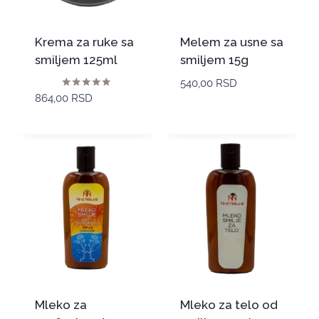
Krema za ruke sa
Melem za usne sa
smiljem 125ml
smiljem 15g
540,00
RSD
Ocenjeno sa
864,00
RSD
5.00
od 5
Mleko za
Mleko za telo od