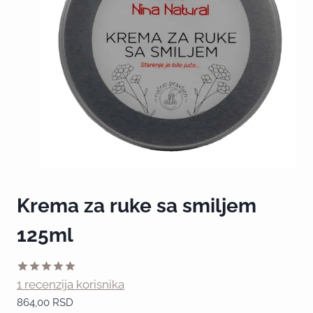
Krema za ruke sa smiljem
125ml
1 recenzija korisnika
Ocenjeno
1
5.00
od 5
864,00
RSD
na osnovu