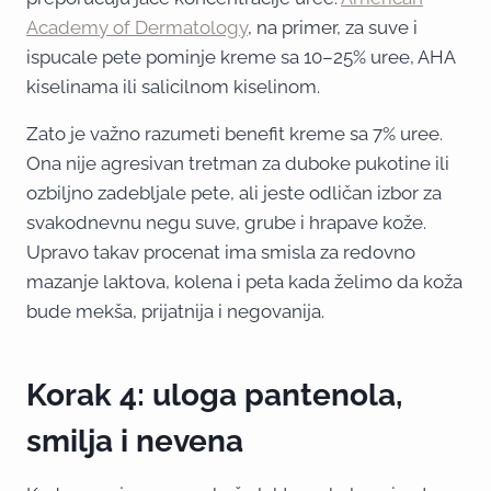
Academy of Dermatology
, na primer, za suve i
ispucale pete pominje kreme sa 10–25% uree, AHA
kiselinama ili salicilnom kiselinom.
Zato je važno razumeti benefit kreme sa 7% uree.
Ona nije agresivan tretman za duboke pukotine ili
ozbiljno zadebljale pete, ali jeste odličan izbor za
svakodnevnu negu suve, grube i hrapave kože.
Upravo takav procenat ima smisla za redovno
mazanje laktova, kolena i peta kada želimo da koža
bude mekša, prijatnija i negovanija.
Korak 4: uloga pantenola,
smilja i nevena