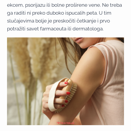
ekcem, psorijazu ili bolne proširene vene. Ne treba
ga raditi ni preko duboko ispucalih peta. U tim
slučajevima bolje je preskočiti četkanje i prvo
potražiti savet farmaceuta ili dermatologa.