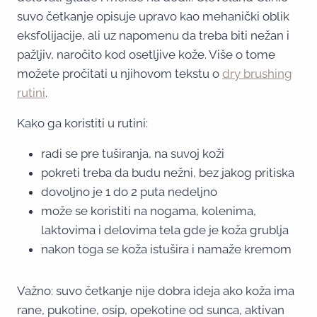
suvo četkanje opisuje upravo kao mehanički oblik
eksfolijacije, ali uz napomenu da treba biti nežan i
pažljiv, naročito kod osetljive kože. Više o tome
možete pročitati u njihovom tekstu o
dry brushing
rutini
.
Kako ga koristiti u rutini:
radi se pre tuširanja, na suvoj koži
pokreti treba da budu nežni, bez jakog pritiska
dovoljno je 1 do 2 puta nedeljno
može se koristiti na nogama, kolenima,
laktovima i delovima tela gde je koža grublja
nakon toga se koža istušira i namaže kremom
Važno: suvo četkanje nije dobra ideja ako koža ima
rane, pukotine, osip, opekotine od sunca, aktivan