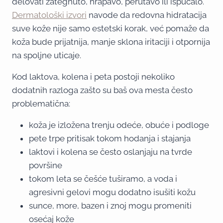
delovati zategnuto, hrapavo, perutavo ili ispucalo.
Dermatološki izvori
navode da redovna hidratacija
suve kože nije samo estetski korak, već pomaže da
koža bude prijatnija, manje sklona iritaciji i otpornija
na spoljne uticaje.
Kod laktova, kolena i peta postoji nekoliko
dodatnih razloga zašto su baš ova mesta često
problematična:
koža je izložena trenju odeće, obuće i podloge
pete trpe pritisak tokom hodanja i stajanja
laktovi i kolena se često oslanjaju na tvrde
površine
tokom leta se češće tuširamo, a voda i
agresivni gelovi mogu dodatno isušiti kožu
sunce, more, bazen i znoj mogu promeniti
osećaj kože