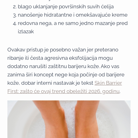
blago uklanjanje površinskih suvih ćelija
nanošenje hidratantne i omekšavajuće kreme
redovna nega, a ne samo jedno mazanje pred
izlazak
Ovakav pristup je posebno važan jer preterano
ribanje ili česta agresivna eksfolijacija mogu
dodatno narušiti zaštitnu barijeru kože. Ako vas
zanima širi koncept nege koja počinje od barijere
kože, dobar interni nastavak je tekst
Skin Barrier
First: zašto će ovaj trend obeležiti 2026. godinu
.