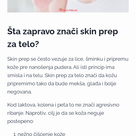
Šta zapravo znači skin prep
za telo?
Skin prep se često vezuje za lice, šminku i pripremu
kože pre nanošenja pudera. Ali isti princip ima
smisla i na telu. Skin prep za telo znači da kožu
pripremimo tako da bude mekša, glađa i bolje
negovana.
Kod laktova, kolena i peta to ne znači agresivno
ribanje. Naprotiv, cilj je da se koža neguje
postepeno:
nežno čišćenje kože