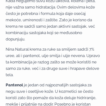
Kada negujemo suvu kožu laktova, kolena i peta,
nije važna samo hidratacija. Ovim delovima kože
često je potrebna i formula koja daje osećaj
mekoće, umirenosti i zaštite. Zato je korisno da
krema ne sadrži samo jedan aktivni sastojak, već
kombinaciju sastojaka koji se međusobno
dopunjuju.
Nina Natural krema za ruke sa smiljem sadrži 7%
uree, ali i pantenol, ulje smilja i ulje nevena. Upravo
ta kombinacija je razlog zašto se može koristiti ne
samo za ruke, već i za druge suve i hrapave delove
tela.
Pantenol
je jedan od najpoznatijih sastojaka za
negu suve i osetljive kože. U kozmetici se često
koristi zato što pomaže da koža deluje hidriranije,
mekše i prijatnije na dodir. Posebno je koristan