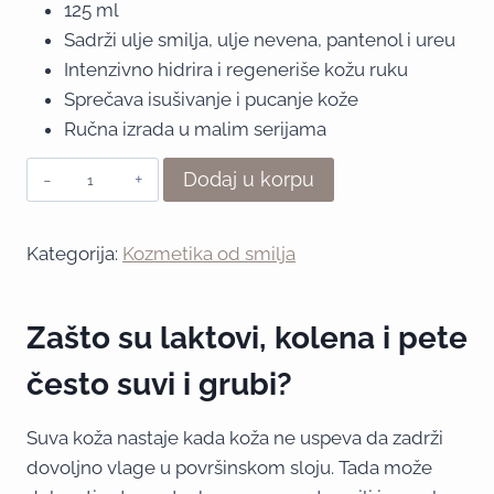
125 ml
ocene
kupca
Sadrži ulje smilja, ulje nevena, pantenol i ureu
Intenzivno hidrira i regeneriše kožu ruku
Sprečava isušivanje i pucanje kože
Ručna izrada u malim serijama
Dodaj u korpu
Kategorija:
Kozmetika od smilja
Zašto su laktovi, kolena i pete
često suvi i grubi?
Suva koža nastaje kada koža ne uspeva da zadrži
dovoljno vlage u površinskom sloju. Tada može