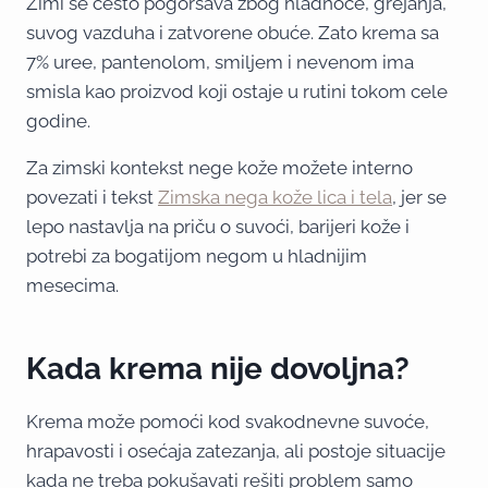
Zimi se često pogoršava zbog hladnoće, grejanja,
suvog vazduha i zatvorene obuće. Zato krema sa
7% uree, pantenolom, smiljem i nevenom ima
smisla kao proizvod koji ostaje u rutini tokom cele
godine.
Za zimski kontekst nege kože možete interno
povezati i tekst
Zimska nega kože lica i tela
, jer se
lepo nastavlja na priču o suvoći, barijeri kože i
potrebi za bogatijom negom u hladnijim
mesecima.
Kada krema nije dovoljna?
Krema može pomoći kod svakodnevne suvoće,
hrapavosti i osećaja zatezanja, ali postoje situacije
kada ne treba pokušavati rešiti problem samo