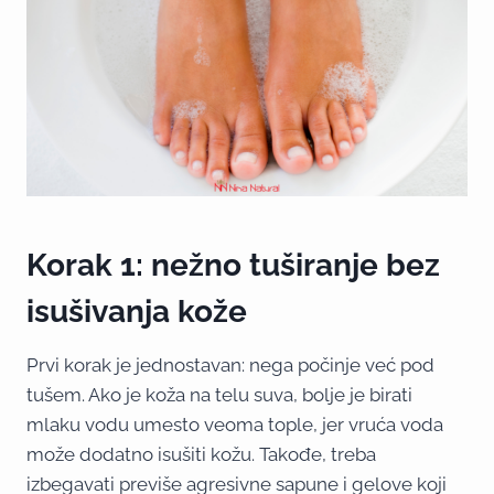
Korak 1: nežno tuširanje bez
isušivanja kože
Prvi korak je jednostavan: nega počinje već pod
tušem. Ako je koža na telu suva, bolje je birati
mlaku vodu umesto veoma tople, jer vruća voda
može dodatno isušiti kožu. Takođe, treba
izbegavati previše agresivne sapune i gelove koji