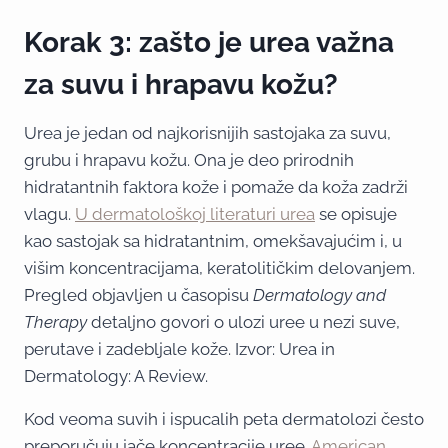
Korak 3: zašto je urea važna
za suvu i hrapavu kožu?
Urea je jedan od najkorisnijih sastojaka za suvu,
grubu i hrapavu kožu. Ona je deo prirodnih
hidratantnih faktora kože i pomaže da koža zadrži
vlagu.
U dermatološkoj literaturi urea
se opisuje
kao sastojak sa hidratantnim, omekšavajućim i, u
višim koncentracijama, keratolitičkim delovanjem.
Pregled objavljen u časopisu
Dermatology and
Therapy
detaljno govori o ulozi uree u nezi suve,
perutave i zadebljale kože. Izvor: Urea in
Dermatology: A Review.
Kod veoma suvih i ispucalih peta dermatolozi često
preporučuju jače koncentracije uree.
American