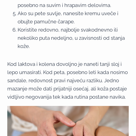
posebno na suvim i hrapavim delovima.
Ako su pete suvlje, nanesite kremu uveče i
obujte pamučne čarape.
Koristite redovno, najbolje svakodnevno ili
nekoliko puta nedeljno, u zavisnosti od stanja
kože.
Kod laktova i kolena dovoljno je naneti tanji sloj i
lepo umasirati. Kod peta, posebno leti kada nosimo
sandale, redovnost pravi najveću razliku. Jedno
mazanje može dati prijatniji osećaj, ali koža postaje
vidljivo negovanija tek kada rutina postane navika.