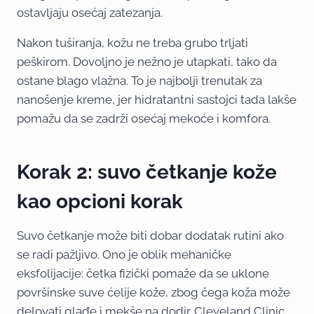
ostavljaju osećaj zatezanja.
Nakon tuširanja, kožu ne treba grubo trljati
peškirom. Dovoljno je nežno je utapkati, tako da
ostane blago vlažna. To je najbolji trenutak za
nanošenje kreme, jer hidratantni sastojci tada lakše
pomažu da se zadrži osećaj mekoće i komfora.
Korak 2: suvo četkanje kože
kao opcioni korak
Suvo četkanje može biti dobar dodatak rutini ako
se radi pažljivo. Ono je oblik mehaničke
eksfolijacije: četka fizički pomaže da se uklone
površinske suve ćelije kože, zbog čega koža može
delovati glađe i mekše na dodir. Cleveland Clinic