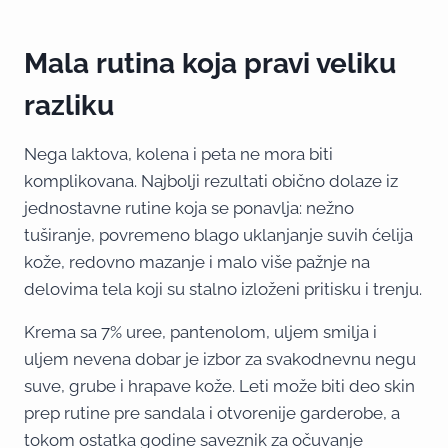
Mala rutina koja pravi veliku
razliku
Nega laktova, kolena i peta ne mora biti
komplikovana. Najbolji rezultati obično dolaze iz
jednostavne rutine koja se ponavlja: nežno
tuširanje, povremeno blago uklanjanje suvih ćelija
kože, redovno mazanje i malo više pažnje na
delovima tela koji su stalno izloženi pritisku i trenju.
Krema sa 7% uree, pantenolom, uljem smilja i
uljem nevena dobar je izbor za svakodnevnu negu
suve, grube i hrapave kože. Leti može biti deo skin
prep rutine pre sandala i otvorenije garderobe, a
tokom ostatka godine saveznik za očuvanje