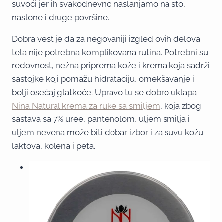
suvoći jer ih svakodnevno naslanjamo na sto,
naslone i druge površine.
Dobra vest je da za negovaniji izgled ovih delova
tela nije potrebna komplikovana rutina. Potrebni su
redovnost, nežna priprema kože i krema koja sadrži
sastojke koji pomažu hidrataciju, omekšavanje i
bolji osećaj glatkoće. Upravo tu se dobro uklapa
Nina Natural krema za ruke sa smiljem
, koja zbog
sastava sa 7% uree, pantenolom, uljem smilja i
uljem nevena može biti dobar izbor i za suvu kožu
laktova, kolena i peta.