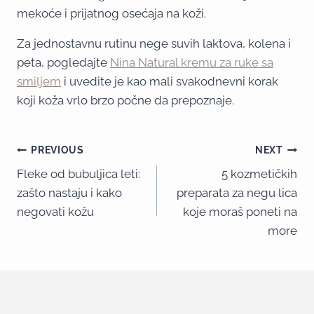
mekoće i prijatnog osećaja na koži.
Za jednostavnu rutinu nege suvih laktova, kolena i
peta, pogledajte
Nina Natural kremu za ruke sa
smiljem
i uvedite je kao mali svakodnevni korak
koji koža vrlo brzo počne da prepoznaje.
PREVIOUS
NEXT
Fleke od bubuljica leti:
5 kozmetičkih
zašto nastaju i kako
preparata za negu lica
negovati kožu
koje moraš poneti na
more