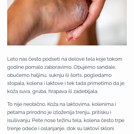
Leto nas često podseti na delove tela koje tokom
godine pomalo zaboravimo. Obujemo sandale,
obučemo haljinu, suknju ili šorts, pogledamo
stopala, kolena i laktove i tek tada primetimo da je
koža suva, gruba, hrapava ili zadebljala.
To nije neobično. Koža na laktovima, kolenima i
petama prirodno je izloženija trenju, pritisku i
isušivanju. Pete nose težinu tela, kolena često trpe
trenje odeće i oslanjanje, dok su laktovi skloni