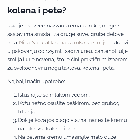
kolena i pete?
Iako je proizvod nazvan krema za ruke, njegov
sastav ima smisla i za druge suve, grube delove
tela.
Nina Natural krema za ruke sa smiljem
dolazi
u pakovanju od 125 ml i sadrži ureu, pantenol, ulje
smilja i ulje nevena, što je čini praktičnim izborom
za svakodnevnu negu laktova, kolena i peta.
Najbolji način upotrebe:
Istuširajte se mlakom vodom.
Kožu nežno osušite peškirom, bez grubog
trljanja.
Dok je koža još blago vlažna, nanesite kremu
na laktove, kolena i pete.
Na petama kremu umasirajte malo duže,