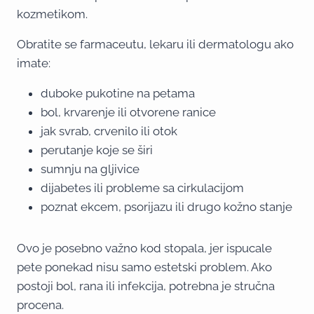
kozmetikom.
Obratite se farmaceutu, lekaru ili dermatologu ako
imate:
duboke pukotine na petama
bol, krvarenje ili otvorene ranice
jak svrab, crvenilo ili otok
perutanje koje se širi
sumnju na gljivice
dijabetes ili probleme sa cirkulacijom
poznat ekcem, psorijazu ili drugo kožno stanje
Ovo je posebno važno kod stopala, jer ispucale
pete ponekad nisu samo estetski problem. Ako
postoji bol, rana ili infekcija, potrebna je stručna
procena.