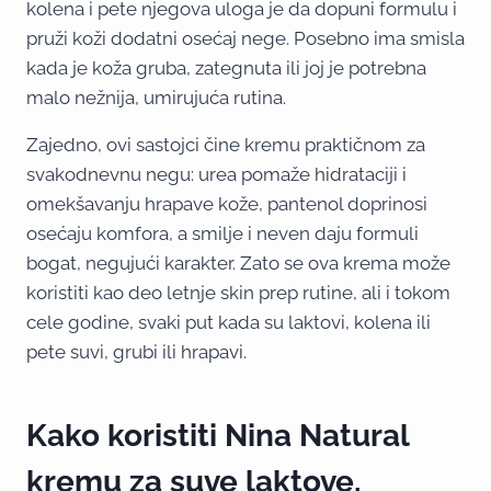
kolena i pete njegova uloga je da dopuni formulu i
pruži koži dodatni osećaj nege. Posebno ima smisla
kada je koža gruba, zategnuta ili joj je potrebna
malo nežnija, umirujuća rutina.
Zajedno, ovi sastojci čine kremu praktičnom za
svakodnevnu negu: urea pomaže hidrataciji i
omekšavanju hrapave kože, pantenol doprinosi
osećaju komfora, a smilje i neven daju formuli
bogat, negujući karakter. Zato se ova krema može
koristiti kao deo letnje skin prep rutine, ali i tokom
cele godine, svaki put kada su laktovi, kolena ili
pete suvi, grubi ili hrapavi.
Kako koristiti Nina Natural
kremu za suve laktove,