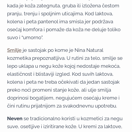
kada je koža zategnuta, gruba ili izložena čestom
pranju, trenju i spoljnim uticajima. Kod laktova,
kolena i peta pantenol ima smisla jer podržava
osećaj komfora i pomaže da koža ne deluje toliko
suvo i “umorno”.
Smilje
je sastojak po kome je Nina Natural
kozmetika prepoznatljiva. U rutini za telo, smilje se
lepo uklapa u negu kože kojoj nedostaje mekoća,
elastičnost i blistaviji izgled. Kod suvih laktova,
kolena i peta ne treba očekivati da jedan sastojak
preko noći promeni stanje kože, ali ulje smilja
doprinosi bogatijem, negujućem osećaju kreme i
čini rutinu prijatnijom za svakodnevnu upotrebu.
Neven
se tradicionalno koristi u kozmetici za negu
suve, osetljive i iziritirane kože. U kremi za laktove,