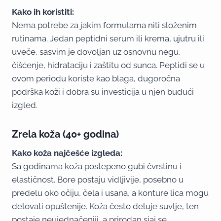
Kako ih koristiti:
Nema potrebe za jakim formulama niti složenim
rutinama. Jedan peptidni serum ili krema, ujutru ili
uveče, sasvim je dovoljan uz osnovnu negu,
čišćenje, hidrataciju i zaštitu od sunca. Peptidi se u
ovom periodu koriste kao blaga, dugoročna
podrška koži i dobra su investicija u njen budući
izgled.
Zrela koža (40+ godina)
Kako koža najčešće izgleda:
Sa godinama koža postepeno gubi čvrstinu i
elastičnost. Bore postaju vidljivije, posebno u
predelu oko očiju, čela i usana, a konture lica mogu
delovati opuštenije. Koža često deluje suvlje, ten
postaje neujednačeniji, a prirodan sjaj se