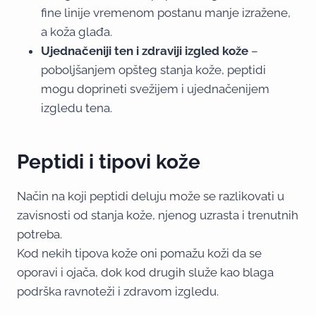
fine linije vremenom postanu manje izražene,
a koža glađa.
Ujednačeniji ten i zdraviji izgled kože
–
poboljšanjem opšteg stanja kože, peptidi
mogu doprineti svežijem i ujednačenijem
izgledu tena.
Peptidi i tipovi kože
Način na koji peptidi deluju može se razlikovati u
zavisnosti od stanja kože, njenog uzrasta i trenutnih
potreba.
Kod nekih tipova kože oni pomažu koži da se
oporavi i ojača, dok kod drugih služe kao blaga
podrška ravnoteži i zdravom izgledu.