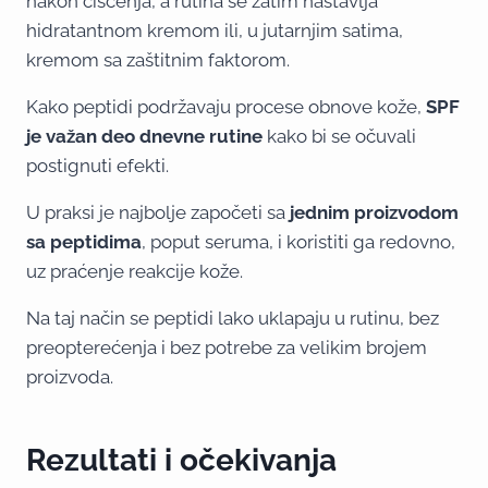
nakon čišćenja, a rutina se zatim nastavlja
hidratantnom kremom ili, u jutarnjim satima,
kremom sa zaštitnim faktorom.
Kako peptidi podržavaju procese obnove kože,
SPF
je važan deo dnevne rutine
kako bi se očuvali
postignuti efekti.
U praksi je najbolje započeti sa
jednim proizvodom
sa peptidima
, poput seruma, i koristiti ga redovno,
uz praćenje reakcije kože.
Na taj način se peptidi lako uklapaju u rutinu, bez
preopterećenja i bez potrebe za velikim brojem
proizvoda.
Rezultati i očekivanja