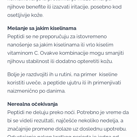
njihove benefite ili izazvati iritacije, posebno kod
osetljivije kože.
Mešanje sa jakim kiselinama
Peptidi se ne preporučuju za istovremeno
nanošenje sa jakim kiselinama ili vrlo kiselim
vitaminom C. Ovakve kombinacije mogu smanjiti
njihovu stabilnost ili dodatno opteretiti kožu.
Bolje je razdvojiti ih u rutini, na primer kiseline
koristiti uveče, a peptide ujutru ili ih primenjivati
naizmenično po danima.
Nerealna očekivanja
Peptidi ne deluju preko noći. Potrebno je vreme da
bi se videli rezultati, najčešće nekoliko nedelja, a
značajnije promene dolaze uz doslednu upotrebu.