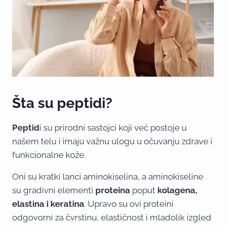
Šta su peptidi?
Peptid
i su prirodni sastojci koji već postoje u
našem telu i imaju važnu ulogu u očuvanju zdrave i
funkcionalne kože.
Oni
su kratki lanci aminokiselina, a aminokiseline
su gradivni elementi
proteina
poput
kolagena,
elastina i keratina
. Upravo su ovi proteini
odgovorni za čvrstinu, elastičnost i mladolik izgled