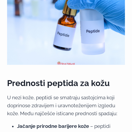
Prednosti peptida za kožu
U nezi kože, peptidi se smatraju sastojcima koji
doprinose zdravijem i uravnoteženijem izgledu
kože. Među najčešće isticane prednosti spadaju:
Jačanje prirodne barijere kože
– peptidi