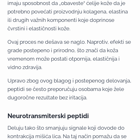
imaju sposobnost da „obaveste“ ćelije kože da je
potrebno povećati proizvodnju kolagena, elastina
ili drugih važnih komponenti koje doprinose
čvrstini i elastičnosti kože.
Ovaj proces ne dešava se naglo. Naprotiv, efekti se
grade postepeno i prirodno, što znači da koža
vremenom može postati otpornija, elastičnija i
vidno zdravija.
Upravo zbog ovog blagog i postepenog delovanja,
peptidi se često preporučuju osobama koje žele
dugoročne rezultate bez iritacija.
Neurotransmiterski peptidi
Deluju tako što smanjuju signale koji dovode do
kontrakcija mišića lica. Na taj način pomažu da se