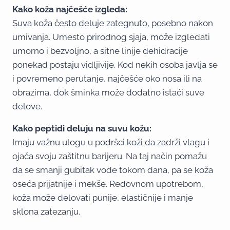
Kako koža najčešće izgleda:
Suva koža često deluje zategnuto, posebno nakon
umivanja. Umesto prirodnog sjaja, može izgledati
umorno i bezvoljno, a sitne linije dehidracije
ponekad postaju vidljivije. Kod nekih osoba javlja se
i povremeno perutanje, najčešće oko nosa ili na
obrazima, dok šminka može dodatno istaći suve
delove.
Kako peptidi deluju na suvu kožu:
Imaju važnu ulogu u podršci koži da zadrži vlagu i
ojača svoju zaštitnu barijeru. Na taj način pomažu
da se smanji gubitak vode tokom dana, pa se koža
oseća prijatnije i mekše. Redovnom upotrebom,
koža može delovati punije, elastičnije i manje
sklona zatezanju.