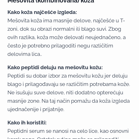
Mešovita (kombinovana) koža
Kako koža najčešće izgleda:
Mešovita koža ima masnije delove, najčešće u T-
zoni, dok su obrazi normalni ili blago suvi. Zbog
ovih razlika, koža može delovati neujednačeno, a
često je potrebno prilagoditi negu različitim
delovima lica..
Kako peptidi deluju na mešovitu kožu:
Peptidi su dobar izbor za mešovitu kožu jer deluju
blago i prilagođavaju se različitim potrebama kože.
Ne isušuju suve delove, niti dodatno opterećuju
masnije zone. Na taj način pomažu da koža izgleda
ujednačenije i prijatnije.
Kako ih koristiti:
Peptidni serum se nanosi na celo lice, kao osnovni