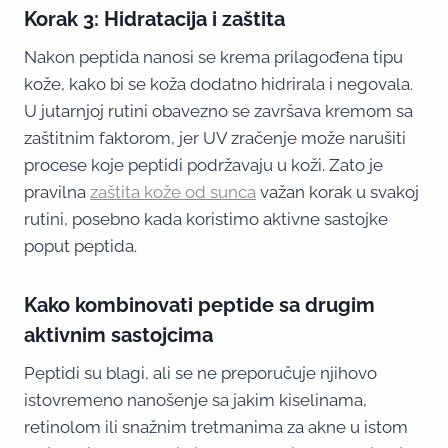
Korak 3: Hidratacija i zaštita
Nakon peptida nanosi se krema prilagođena tipu
kože, kako bi se koža dodatno hidrirala i negovala.
U jutarnjoj rutini obavezno se završava kremom sa
zaštitnim faktorom, jer UV zračenje može narušiti
procese koje peptidi podržavaju u koži. Zato je
pravilna
zaštita kože od sunca
važan korak u svakoj
rutini, posebno kada koristimo aktivne sastojke
poput peptida.
Kako kombinovati peptide sa drugim
aktivnim sastojcima
Peptidi su blagi, ali se ne preporučuje njihovo
istovremeno nanošenje sa jakim kiselinama,
retinolom ili snažnim tretmanima za akne u istom