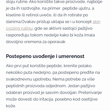
sloju rutine. Ako koristite takve proizvode, najbolje
je da ih razdvojite, na primer peptide ujutru, a
kiseline ili retinol uveče, ili da ih rotirate po
danima.Ovakav pristup uklapa se i u koncept
skin
cycling rutinu
, gde se aktivni sastojci pažljivo
raspoređuju tokom nedelje kako bi koža imala
dovoljno vremena za oporavak
Postepeno uvođenje i umerenost
Ako prvi put koristite peptide, krenite polako,
nekoliko puta nedeljno, pa postepeno pređite na
svakodnevnu upotrebu. Nema potrebe za više
peptidnih proizvoda odjednom. Jedan pažljivo
odabran proizvod je sasvim dovoljan. Preterivanje
može dovesti do iritacija, posebno kod osetljive
kože.