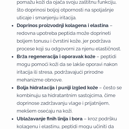
pomažu koži da ojača svoju zaštitnu funkciju,
što doprinosi boljoj otpornosti na spoljašnje
uticaje i smanjenju iritacija.
Doprinos proizvodnji kolagena i elastina
–
redovna upotreba peptida može doprineti
boljem tonusu i čvrstini kože, jer podržava
procese koji su odgovorni za njenu elastičnost.
Brža regeneracija i oporavak kože
– peptidi
mogu pomoći koži da se lakše oporavi nakon
iritacija ili stresa, podržavajući prirodne
mehanizme obnove.
Bolja hidratacija i puniji izgled kože
– često se
kombinuju sa hidratantnim sastojcima, čime
doprinose zadržavanju vlage i prijatnijem,
mekšem osećaju na koži.
Ublažavanje finih linija i bora
– kroz podršku
kolagenu i elastinu, peptidi mogu učiniti da