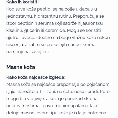
Kako ih koristiti:
Kod suve kože peptidi se najbolje uklapaju u
jednostavnu, hidratantnu rutinu. Preporučuje se
izbor peptidnih seruma koji sadrže hijaluronsku
kiselinu, glicerin ili ceramide. Mogu se koristiti
ujutru i uveče, idealno na blago vlažnu kožu nakon
čišćenja, a zatim se preko njih nanosi krema
namenjena suvoj koži.
Masna koža
Kako koža najčešće izgleda:
Masna koža se najčešće prepoznaje po pojačanom
sjaju, naročito u T – zoni, na čelu, nosu i bradi. Pore
mogu biti vidljivije, a koža je ponekad sklona
nepravilnostima i povremenim upalama. Iako
deluje masno, ovom tipu kože je i dalje potrebna