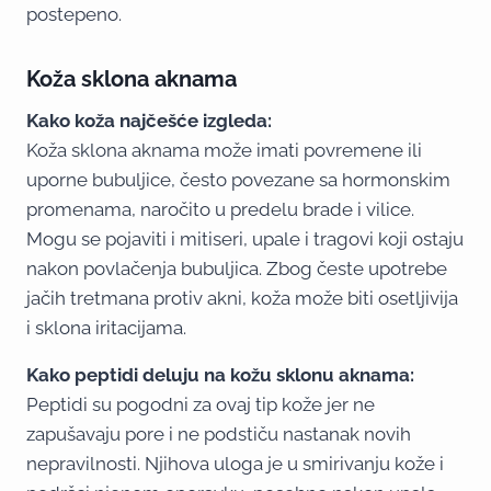
postepeno.
Koža sklona aknama
Kako koža najčešće izgleda:
Koža sklona aknama može imati povremene ili
uporne bubuljice, često povezane sa hormonskim
promenama, naročito u predelu brade i vilice.
Mogu se pojaviti i mitiseri, upale i tragovi koji ostaju
nakon povlačenja bubuljica. Zbog česte upotrebe
jačih tretmana protiv akni, koža može biti osetljivija
i sklona iritacijama.
Kako peptidi deluju na kožu sklonu aknama:
Peptidi su pogodni za ovaj tip kože jer ne
zapušavaju pore i ne podstiču nastanak novih
nepravilnosti. Njihova uloga je u smirivanju kože i