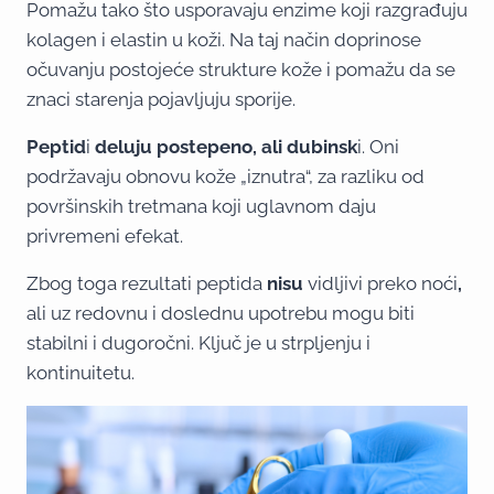
Pomažu tako što usporavaju enzime koji razgrađuju
kolagen i elastin u koži. Na taj način doprinose
očuvanju postojeće strukture kože i pomažu da se
znaci starenja pojavljuju sporije.
Peptid
i
deluju postepeno, ali
dubinsk
i. Oni
podržavaju obnovu kože „iznutra“, za razliku od
površinskih tretmana koji uglavnom daju
privremeni efekat.
Zbog toga rezultati peptida
nisu
vidljivi preko noći
,
ali uz redovnu i doslednu upotrebu mogu biti
stabilni i dugoročni. Ključ je u strpljenju i
kontinuitetu.