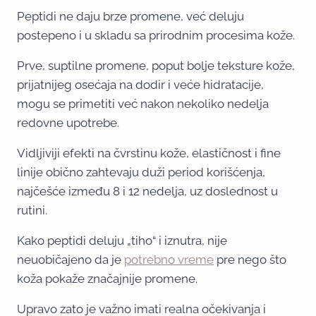
Peptidi ne daju brze promene, već deluju
postepeno i u skladu sa prirodnim procesima kože.
Prve, suptilne promene, poput bolje teksture kože,
prijatnijeg osećaja na dodir i veće hidratacije,
mogu se primetiti već nakon nekoliko nedelja
redovne upotrebe.
Vidljiviji efekti na čvrstinu kože, elastičnost i fine
linije obično zahtevaju duži period korišćenja,
najčešće između 8 i 12 nedelja, uz doslednost u
rutini.
Kako peptidi deluju „tiho“ i iznutra, nije
neuobičajeno da je
potrebno vreme
pre nego što
koža pokaže značajnije promene.
Upravo zato je važno imati realna očekivanja i