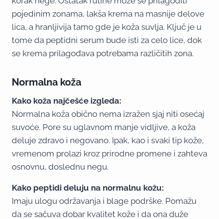
korak nege. Ostatak rutine može se prilagoditi
pojedinim zonama, lakša krema na masnije delove
lica, a hranljivija tamo gde je koža suvlja. Ključ je u
tome da peptidni serum bude isti za celo lice, dok
se krema prilagođava potrebama različitih zona.
Normalna koža
Kako koža najčešće izgleda:
Normalna koža obično nema izražen sjaj niti osećaj
suvoće. Pore su uglavnom manje vidljive, a koža
deluje zdravo i negovano. Ipak, kao i svaki tip kože,
vremenom prolazi kroz prirodne promene i zahteva
osnovnu, doslednu negu.
Kako peptidi deluju na normalnu kožu:
Imaju ulogu održavanja i blage podrške. Pomažu
da se sačuva dobar kvalitet kože i da ona duže