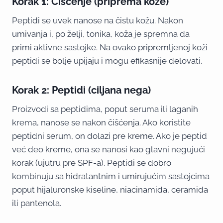
Korak 1: Čišćenje (priprema kože)
Peptidi se uvek nanose na čistu kožu. Nakon
umivanja i, po želji, tonika, koža je spremna da
primi aktivne sastojke. Na ovako pripremljenoj koži
peptidi se bolje upijaju i mogu efikasnije delovati.
Korak 2: Peptidi (ciljana nega)
Proizvodi sa peptidima, poput seruma ili laganih
krema, nanose se nakon čišćenja. Ako koristite
peptidni serum, on dolazi pre kreme. Ako je peptid
već deo kreme, ona se nanosi kao glavni negujući
korak (ujutru pre SPF-a). Peptidi se dobro
kombinuju sa hidratantnim i umirujućim sastojcima
poput hijaluronske kiseline, niacinamida, ceramida
ili pantenola.