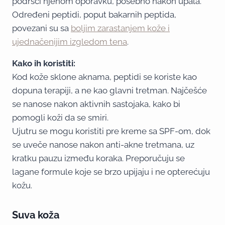
podršci njenom oporavku, posebno nakon upala.
Određeni peptidi, poput bakarnih peptida,
povezani su sa
boljim zarastanjem kože i
ujednačenijim izgledom tena
.
Kako ih koristiti:
Kod kože sklone aknama, peptidi se koriste kao
dopuna terapiji, a ne kao glavni tretman. Najčešće
se nanose nakon aktivnih sastojaka, kako bi
pomogli koži da se smiri.
Ujutru se mogu koristiti pre kreme sa SPF-om, dok
se uveče nanose nakon anti-akne tretmana, uz
kratku pauzu između koraka. Preporučuju se
lagane formule koje se brzo upijaju i ne opterećuju
kožu.
Suva koža