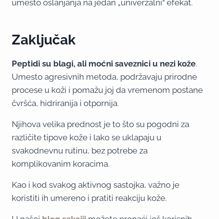
umesto oslanjanja na jedan „univerzalni“ efekat.
Zaključak
Peptidi su blagi, ali moćni saveznici u nezi kože
.
Umesto agresivnih metoda, podržavaju prirodne
procese u koži i pomažu joj da vremenom postane
čvršća, hidriranija i otpornija.
Njihova velika prednost je to što su pogodni za
različite tipove kože i lako se uklapaju u
svakodnevnu rutinu, bez potrebe za
komplikovanim koracima.
Kao i kod svakog aktivnog sastojka, važno je
koristiti ih umereno i pratiti reakciju kože.