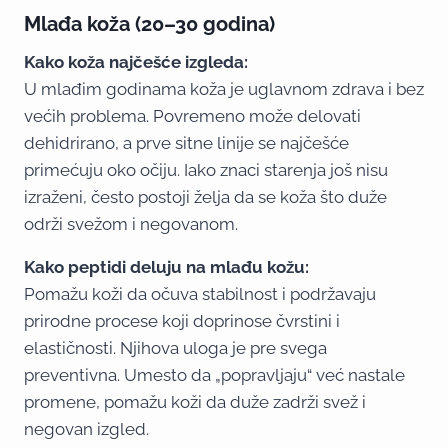
Mlađa koža (20–30 godina)
Kako koža najčešće izgleda:
U mlađim godinama koža je uglavnom zdrava i bez
većih problema. Povremeno može delovati
dehidrirano, a prve sitne linije se najčešće
primećuju oko očiju. Iako znaci starenja još nisu
izraženi, često postoji želja da se koža što duže
održi svežom i negovanom.
Kako peptidi deluju na mlađu kožu:
Pomažu koži da očuva stabilnost i podržavaju
prirodne procese koji doprinose čvrstini i
elastičnosti. Njihova uloga je pre svega
preventivna. Umesto da „popravljaju“ već nastale
promene, pomažu koži da duže zadrži svež i
negovan izgled.