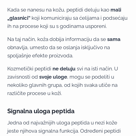
Kada se nanesu na kožu, peptidi deluju kao
mali
„glasnici“
koji komuniciraju sa ćelijama i podsećaju
ih na procese koji su s godinama usporeni.
Na taj način, koža dobija informaciju da se
sama
obnavlja, umesto da se oslanja isključivo na
spoljašnje efekte proizvoda.
Kozmetički peptidi
ne deluju
svi na isti način. U
zavisnosti od
svoje uloge
, mogu se podeliti u
nekoliko glavnih grupa, od kojih svaka utiče na
različite procese u koži.
Signalna uloga peptida
Jedna od najvažnijih uloga peptida u nezi kože
jeste njihova signalna funkcija. Određeni peptidi