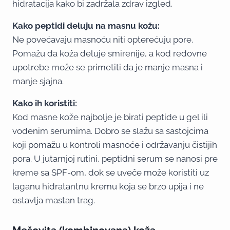
hidratacija kako bi zadržala zdrav izgled.
Kako peptidi deluju na masnu kožu:
Ne povećavaju masnoću niti opterećuju pore.
Pomažu da koža deluje smirenije, a kod redovne
upotrebe može se primetiti da je manje masna i
manje sjajna.
Kako ih koristiti:
Kod masne kože najbolje je birati peptide u gel ili
vodenim serumima. Dobro se slažu sa sastojcima
koji pomažu u kontroli masnoće i održavanju čistijih
pora. U jutarnjoj rutini, peptidni serum se nanosi pre
kreme sa SPF-om, dok se uveče može koristiti uz
laganu hidratantnu kremu koja se brzo upija i ne
ostavlja mastan trag.