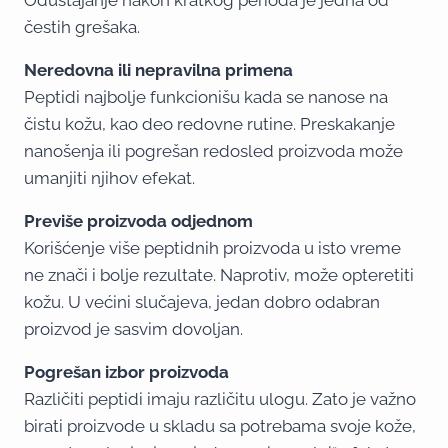
Odustajanje nakon kratkog perioda je jedna od
čestih grešaka.
Neredovna ili nepravilna primena
Peptidi najbolje funkcionišu kada se nanose na
čistu kožu, kao deo redovne rutine. Preskakanje
nanošenja ili pogrešan redosled proizvoda može
umanjiti njihov efekat.
Previše proizvoda odjednom
Korišćenje više peptidnih proizvoda u isto vreme
ne znači i bolje rezultate. Naprotiv, može opteretiti
kožu. U većini slučajeva, jedan dobro odabran
proizvod je sasvim dovoljan.
Pogrešan izbor proizvoda
Različiti peptidi imaju različitu ulogu. Zato je važno
birati proizvode u skladu sa potrebama svoje kože,