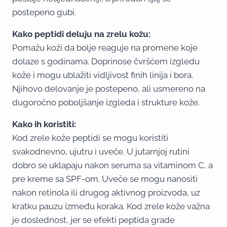
postepeno gubi.
Kako peptidi deluju na zrelu kožu:
Pomažu koži da bolje reaguje na promene koje
dolaze s godinama. Doprinose čvršćem izgledu
kože i mogu ublažiti vidljivost finih linija i bora.
Njihovo delovanje je postepeno, ali usmereno na
dugoročno poboljšanje izgleda i strukture kože.
Kako ih koristiti:
Kod zrele kože peptidi se mogu koristiti
svakodnevno, ujutru i uveče. U jutarnjoj rutini
dobro se uklapaju nakon seruma sa vitaminom C, a
pre kreme sa SPF-om. Uveče se mogu nanositi
nakon retinola ili drugog aktivnog proizvoda, uz
kratku pauzu između koraka. Kod zrele kože važna
je doslednost, jer se efekti peptida grade