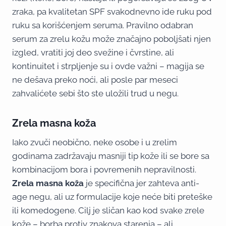
zraka, pa kvalitetan SPF svakodnevno ide ruku pod
ruku sa korišćenjem seruma. Pravilno odabran
serum za zrelu kožu može značajno poboljšati njen
izgled, vratiti joj deo svežine i čvrstine, ali
kontinuitet i strpljenje su i ovde važni – magija se
ne dešava preko noći, ali posle par meseci
zahvalićete sebi što ste uložili trud u negu.
Zrela masna koža
Iako zvuči neobično, neke osobe i u zrelim
godinama zadržavaju masniji tip kože ili se bore sa
kombinacijom bora i povremenih nepravilnosti.
Zrela masna koža
je specifična jer zahteva anti-
age negu, ali uz formulacije koje neće biti preteške
ili komedogene. Cilj je sličan kao kod svake zrele
kože – borba protiv znakova starenja – ali