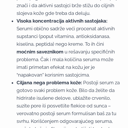
znači i da aktivni sastojci brže stižu do ciljnih
slojeva kože gde treba da deluju.
Visoka koncentracija aktivnih sastojaka:
Serumi obično sadrže veći procenat aktivnih
supstanci (poput vitamina, antioksidanasa,
kiselina, peptida) nego kreme. To ih čini
moćnim saveznikom
u rešavanju specifičnih
problema. Čak i mala količina seruma može
imati primetan efekat na kožu jer je
“napakovan” korisnim sastojcima.
Ciljana nega problema kože:
Postoji serum za
gotovo svaki problem kože. Bilo da želite da
hidrirate isušene delove, ublažite crvenilo,
suzite pore ili posvetlite flekice od sunca –
verovatno postoji serum formulisan baš za tu
svrhu. Korišćenjem odgovarajućeg seruma,