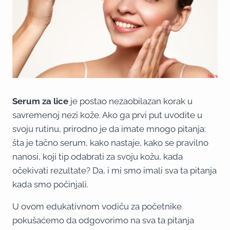
Serum za lice
je postao nezaobilazan korak u
savremenoj nezi kože. Ako ga prvi put uvodite u
svoju rutinu, prirodno je da imate mnogo pitanja:
šta je tačno serum, kako nastaje, kako se pravilno
nanosi, koji tip odabrati za svoju kožu, kada
očekivati rezultate? Da, i mi smo imali sva ta pitanja
kada smo počinjali.
U ovom edukativnom vodiču za početnike
pokušaćemo da odgovorimo na sva ta pitanja