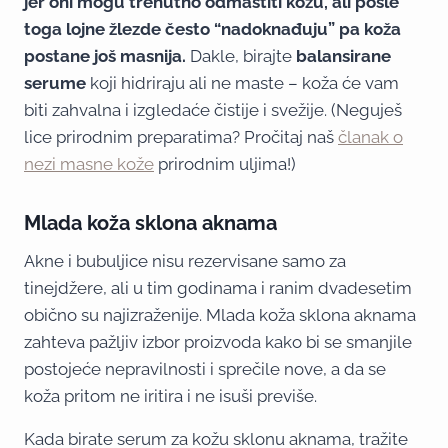
jer oni mogu trenutno odmastiti kožu, ali posle
toga lojne žlezde često “nadoknađuju” pa koža
postane još masnija.
Dakle, birajte
balansirane
serume
koji hidriraju ali ne maste – koža će vam
biti zahvalna i izgledaće čistije i svežije. (Neguješ
lice prirodnim preparatima? Pročitaj naš
članak o
nezi masne kože
prirodnim uljima!)
Mlada koža sklona aknama
Akne i bubuljice nisu rezervisane samo za
tinejdžere, ali u tim godinama i ranim dvadesetim
obično su najizraženije. Mlada koža sklona aknama
zahteva pažljiv izbor proizvoda kako bi se smanjile
postojeće nepravilnosti i sprečile nove, a da se
koža pritom ne iritira i ne isuši previše.
Kada birate serum za kožu sklonu aknama, tražite