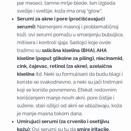
par meseci, tamne mrlje blede, ten izgleda
svežije i svetlije, koža ima onaj “glow”.
Serumi za akne i pore (pročišćavajući
serumi):
Namenjeni masnoj i problematičnoj
koži, ovi serumi pomažu u smanjenju bubuljica,
mitisera i kontroli sjaja. Sastojci koje ovde
tražimo su
salicilna kiselina (BHA), AHA
kiseline (poput glikolne za piling), niacinamid,
cink, čajevac, retinol (za akne), azelaična
kiselina
itd. Neki su formulisani da budu blagi i
koriste se svakodnevno, a neki su jači tretmani
koji se koriste povremeno. Efekat: redovnim
korišćenjem manje novih akni, pore čistije i
sužene, stari ožiljci od akni se ublažavaju, koža
je manje masna tokom dana.
Umirujući serumi (za crvenilo i osetljivu
kožu):
Ovi serumi su tu da
smire iritacije,