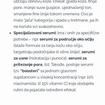
ubrzaju obnovu kože. Efekat: glađa koža, finije
pore, manje suve ljuspice, ujednačeniji ton,
smanjene fine linije tokom vremena. Ovo je
malo “jača” kategorija i spada u tretmane, pa ih
ne koriste svi svakodnevno.
Specijalizovani serumi:
Ima i onih za specifične
potrebe – npr.
serumi za područje oko očiju
(blaže formule za tanju kožu oko očiju,
targetiraju podočnjake ili sitne linije),
serumi
za usne
(hidratacija i punoća),
serumi za
pritezanje pora
, itd. Takođe, postoje serumi
tzv.
“boosteri”
sa jednom glavnom
supstancom u visokoj koncentraciji (npr. 10%
niacinamida, ili 15% vitamin C) koje dodajete
rutini da pojačate određeni efekat.