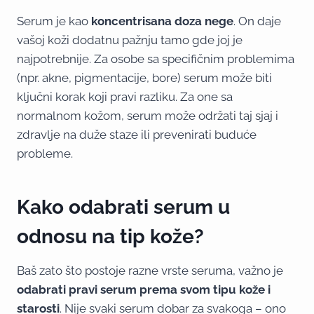
Serum je kao
koncentrisana doza nege
. On daje
vašoj koži dodatnu pažnju tamo gde joj je
najpotrebnije. Za osobe sa specifičnim problemima
(npr. akne, pigmentacije, bore) serum može biti
ključni korak koji pravi razliku. Za one sa
normalnom kožom, serum može održati taj sjaj i
zdravlje na duže staze ili prevenirati buduće
probleme.
Kako odabrati serum u
odnosu na tip kože?
Baš zato što postoje razne vrste seruma, važno je
odabrati pravi serum prema svom tipu kože i
starosti
. Nije svaki serum dobar za svakoga – ono