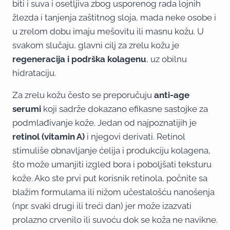
biti i suva i osetljiva zbog usporenog rada lojnih
žlezda i tanjenja zaštitnog sloja, mada neke osobe i
u zrelom dobu imaju mešovitu ili masnu kožu. U
svakom slučaju, glavni cilj za zrelu kožu je
regeneracija i podrška kolagenu
, uz obilnu
hidrataciju.
Za zrelu kožu često se preporučuju
anti-age
serumi
koji sadrže dokazano efikasne sastojke za
podmlađivanje kože. Jedan od najpoznatijih je
retinol (vitamin A)
i njegovi derivati. Retinol
stimuliše obnavljanje ćelija i produkciju kolagena,
što može umanjiti izgled bora i poboljšati teksturu
kože. Ako ste prvi put korisnik retinola, počnite sa
blažim formulama ili nižom učestalošću nanošenja
(npr. svaki drugi ili treći dan) jer može izazvati
prolazno crvenilo ili suvoću dok se koža ne navikne.