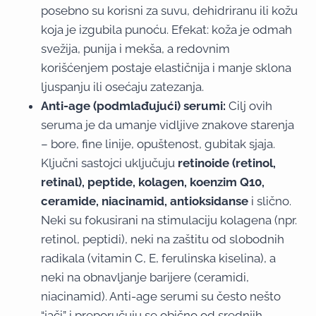
posebno su korisni za suvu, dehidriranu ili kožu
koja je izgubila punoću. Efekat: koža je odmah
svežija, punija i mekša, a redovnim
korišćenjem postaje elastičnija i manje sklona
ljuspanju ili osećaju zatezanja.
Anti-age (podmlađujući) serumi:
Cilj ovih
seruma je da umanje vidljive znakove starenja
– bore, fine linije, opuštenost, gubitak sjaja.
Ključni sastojci uključuju
retinoide (retinol,
retinal), peptide, kolagen, koenzim Q10,
ceramide, niacinamid, antioksidanse
i slično.
Neki su fokusirani na stimulaciju kolagena (npr.
retinol, peptidi), neki na zaštitu od slobodnih
radikala (vitamin C, E, ferulinska kiselina), a
neki na obnavljanje barijere (ceramidi,
niacinamid). Anti-age serumi su često nešto
“jači” i preporučuju se obično od srednjih