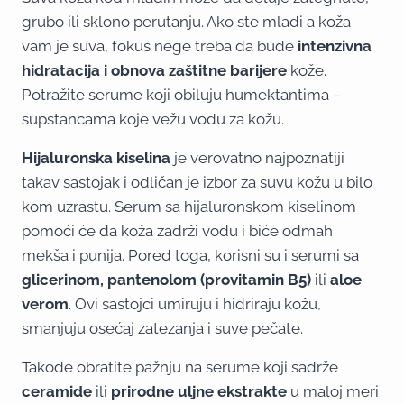
grubo ili sklono perutanju. Ako ste mladi a koža
vam je suva, fokus nege treba da bude
intenzivna
hidratacija i obnova zaštitne barijere
kože.
Potražite serume koji obiluju humektantima –
supstancama koje vežu vodu za kožu.
Hijaluronska kiselina
je verovatno najpoznatiji
takav sastojak i odličan je izbor za suvu kožu u bilo
kom uzrastu. Serum sa hijaluronskom kiselinom
pomoći će da koža zadrži vodu i biće odmah
mekša i punija. Pored toga, korisni su i serumi sa
glicerinom, pantenolom (provitamin B5)
ili
aloe
verom
. Ovi sastojci umiruju i hidriraju kožu,
smanjuju osećaj zatezanja i suve pečate.
Takođe obratite pažnju na serume koji sadrže
ceramide
ili
prirodne uljne ekstrakte
u maloj meri