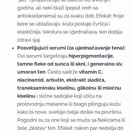
godina, ali neki blaži (poput onih sa
antioksidansima) su za svaku dob. Efekat: finije
bore se ublažavaju, koža postaje čvršća i
elastičnija, tekstura se izjednačava, ten dobija
zdravi sjaj.
Posvetljujući serumi (za ujednačavanje tena):
Ovi serumi targetiraju
hiperpigmentacije,
tamne fleke od sunca ili akni, i generalno siv,
umoran ten
. Često sadrže
vitamin C,
niacinamid, arbutin, ekstrakt sladića,
traneksaminsku kiselinu, glikolnu ili mlečnu
kiselinu
i slične sastojke koji utiču na
proizvodnju melanina ili blago pilinguju kožu
kako bi nove, svetlije ćelije došle na površinu.
Pogodni su za one koji se muče sa flekicama ili
žele „blistav“ ten. Efekat: nakon par nedelja do