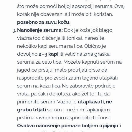
što može pomoći boljoj apsorpciji seruma. Ovaj
korak nije obavezan, ali može biti koristan,
posebno za suvu kožu
.
Nanošenje seruma:
Dok je koža još blago
vlažna (od čišćenja ili tonika), nanesite
nekoliko kapi seruma na lice. Obično je
dovoljno
2–3 kapi
ili veličina zrna graška
seruma za celo lice. Možete kapnuti serum na
jagodice prstiju, malo protrljati prste da
rasporedite proizvod i zatim lagano utapkati
serum na kožu lica. Ne zaboravite područje
vrata, pa čak i dekoltea, ako želite i tu da
primenite serum. Važno je
utapkavati, ne
grubo trljati
serum – nežnim tapkanjem
prstima ravnomerno rasporedite tečnost.
Ovakvo nanošenje pomaže boljem upijanju i