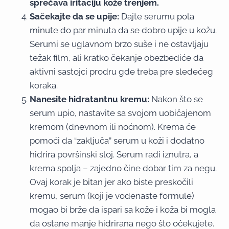
sprečava iritaciju kože trenjem.
Sačekajte da se upije:
Dajte serumu pola
minute do par minuta da se dobro upije u kožu.
Serumi se uglavnom brzo suše i ne ostavljaju
težak film, ali kratko čekanje obezbediće da
aktivni sastojci prodru gde treba pre sledećeg
koraka.
Nanesite hidratantnu kremu:
Nakon što se
serum upio, nastavite sa svojom uobičajenom
kremom (dnevnom ili noćnom). Krema će
pomoći da “zaključa” serum u koži i dodatno
hidrira površinski sloj. Serum radi iznutra, a
krema spolja – zajedno čine dobar tim za negu.
Ovaj korak je bitan jer ako biste preskočili
kremu, serum (koji je vodenaste formule)
mogao bi brže da ispari sa kože i koža bi mogla
da ostane manje hidrirana nego što očekujete.