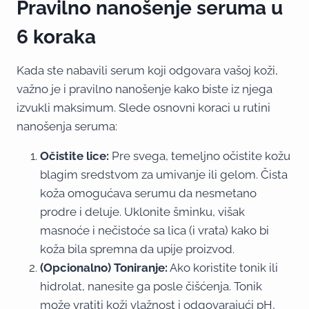
Pravilno nanošenje seruma u
6 koraka
Kada ste nabavili serum koji odgovara vašoj koži,
važno je i pravilno nanošenje kako biste iz njega
izvukli maksimum. Slede osnovni koraci u rutini
nanošenja seruma:
Očistite lice:
Pre svega, temeljno očistite kožu
blagim sredstvom za umivanje ili gelom. Čista
koža omogućava serumu da nesmetano
prodre i deluje. Uklonite šminku, višak
masnoće i nečistoće sa lica (i vrata) kako bi
koža bila spremna da upije proizvod.
(Opcionalno) Toniranje:
Ako koristite tonik ili
hidrolat, nanesite ga posle čišćenja. Tonik
može vratiti koži vlažnost i odgovarajući pH,