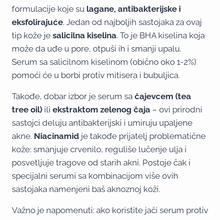
formulacije koje su
lagane, antibakterijske i
eksfolirajuće
. Jedan od najboljih sastojaka za ovaj
tip kože je
salicilna kiselina
. To je BHA kiselina koja
može da uđe u pore, otpuši ih i smanji upalu.
Serum sa salicilnom kiselinom (obično oko 1-2%)
pomoći će u borbi protiv mitisera i bubuljica.
Takođe, dobar izbor je serum sa
čajevcem (tea
tree oil)
ili
ekstraktom zelenog čaja
– ovi prirodni
sastojci deluju antibakterijski i umiruju upaljene
akne.
Niacinamid
je takođe prijatelj problematične
kože: smanjuje crvenilo, reguliše lučenje ulja i
posvetljuje tragove od starih akni. Postoje čak i
specijalni serumi sa kombinacijom više ovih
sastojaka namenjeni baš aknoznoj koži.
Važno je napomenuti: ako koristite jači serum protiv