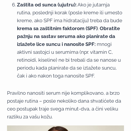
Zaštita od sunca (ujutru):
Ako je jutarnja
rutina, poslednji korak (posle kreme ili umesto
kreme, ako SPF ima hidrataciju) treba da bude
krema sa zaštitnim faktorom (SPF)
.
Obratite
pažnju na sastav seruma ako planirate da
izlažete lice suncu i nanosite SPF:
mnogi
aktivni sastojci u serumima (npr. vitamin C,
retinoidi, kiseline) ne bi trebali da se nanose u
periodu kada planirate da se izlažete suncu,
čak i ako nakon toga nanosite SPF.
Pravilno nanositi serum nije komplikovano, a brzo
postaje rutina – posle nekoliko dana shvatićete da
ceo postupak traje svega minut-dva, a čini veliku
razliku za vašu kožu.