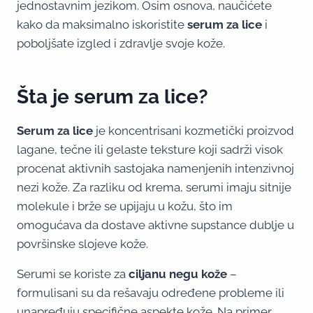
jednostavnim jezikom. Osim osnova, naučićete
kako da maksimalno iskoristite
serum za lice
i
poboljšate izgled i zdravlje svoje kože.
Šta je serum za lice?
Serum za lice
je koncentrisani kozmetički proizvod
lagane, tečne ili gelaste teksture koji sadrži visok
procenat aktivnih sastojaka namenjenih intenzivnoj
nezi kože. Za razliku od krema, serumi imaju sitnije
molekule i brže se upijaju u kožu, što im
omogućava da dostave aktivne supstance dublje u
površinske slojeve kože.
Serumi se koriste za
ciljanu negu kože
–
formulisani su da rešavaju određene probleme ili
unapređuju specifične aspekte kože. Na primer,