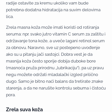
radije ostavite za kremu ukoliko vam bude
potrebna dodatna hidratacija na suvim delovima
lica.
Zrela masna koža može imati koristi od rotiranja
seruma: npr. svako jutro vitamin C serum za zaštitu i
održavanje tona kože, a uveče lagani retinol serum
za obnovu. Naravno, sve uz postepeno uvođenje
ako su u pitanju jači sastojci. Dobra vest je da
masnija koža često sporije dobija duboke bore
(masnoća pruža prirodnu „lubrikaciju“), pa uz pravu
negu možete održati mladalački izgled prilično
dugo. Samo je bitno naći balans da tretirate znake
starenja, a da ne narušite kontrolu sebuma i čistoću
pora.
Zrela suva koža