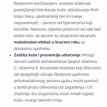
Redovnim korišćenjem, možete očekivati
poboljšanje hidratacije kože, ublažavanje finih
linija i bora, ujednačeniji ten ili manje
nepravilnosti – zavisno od tipa seruma koji
koristite. Naravno, nijedan proizvod ne radi baš
preko noći, ali serumi su dizajnirani da pruže
maksimalan efekat u kraćem roku
uz
doslednu upotrebu.
Zaštita kože i prevencija oštećenja:
Mnogi
serumi sadrže antioksidanse (poput vitamina
C, vitamina E, ferulinske kiseline) koji štite kožu
od spoljašnjih uticaja. Redovna upotreba
antioksidativnog seruma ujutru može pomoći
u borbi protiv oštećenja od zagađenja i UV
zračenja, što dugoročno znači mlađi izgled
kože i manje tamnih mrlja.