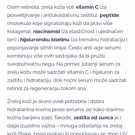
Osim retinola, zrela koža voli
vitamin C
(za
posvetljivanje i antioksidativnu zaštitu),
peptide
(molekule koje signaliziraju koži da pravi više
kolagena),
niacinamid
(za elastičnost i ujednačen
ten) i
hijaluronsku kiselinu
(za trenutnu hidrataciju i
popunjavanje sitnih linija). Često anti-age serumi
kombinuju više ovih sastojaka da bi pružili
sveobuhvatnu negu. Na primer, jutarnji serum za
zrelu kožu može sadržati vitamin C i hijaluron za
zaštitu i hidrataciju, dok noćni serum može sadržati
retinol za regeneraciju tokom sna.
Zreloj koži je skoro uvek potrebna i dobra
hidratantna krema posle seruma, jer kako starimo,
kožna barijera slabi. Takođe,
zaštita od sunca
je i
dalje izuzetno važna – mnoga oštećenja na zreloj
koži (fleke, bore) nastaju ili pogoršavaju se zbog UV