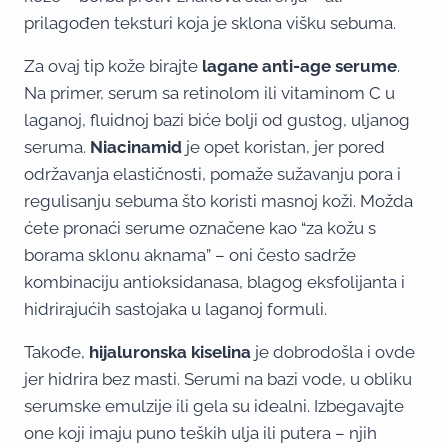
prilagođen teksturi koja je sklona višku sebuma.
Za ovaj tip kože birajte
lagane anti-age serume
.
Na primer, serum sa retinolom ili vitaminom C u
laganoj, fluidnoj bazi biće bolji od gustog, uljanog
seruma.
Niacinamid
je opet koristan, jer pored
održavanja elastičnosti, pomaže sužavanju pora i
regulisanju sebuma što koristi masnoj koži. Možda
ćete pronaći serume označene kao “za kožu s
borama sklonu aknama” – oni često sadrže
kombinaciju antioksidanasa, blagog eksfolijanta i
hidrirajućih sastojaka u laganoj formuli.
Takođe,
hijaluronska kiselina
je dobrodošla i ovde
jer hidrira bez masti. Serumi na bazi vode, u obliku
serumske emulzije ili gela su idealni. Izbegavajte
one koji imaju puno teških ulja ili putera – njih