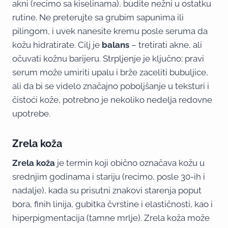
akni (recimo sa kiselinama), budite nežni u ostatku
rutine. Ne preterujte sa grubim sapunima ili
pilingom, i uvek nanesite kremu posle seruma da
kožu hidratirate. Cilj je
balans
– tretirati akne, ali
očuvati kožnu barijeru. Strpljenje je ključno; pravi
serum može umiriti upalu i brže zaceliti bubuljice,
ali da bi se videlo značajno poboljšanje u teksturi i
čistoći kože, potrebno je nekoliko nedelja redovne
upotrebe.
Zrela koža
Zrela koža
je termin koji obično označava kožu u
srednjim godinama i stariju (recimo, posle 30-ih i
nadalje), kada su prisutni znakovi starenja poput
bora, finih linija, gubitka čvrstine i elastičnosti, kao i
hiperpigmentacija (tamne mrlje). Zrela koža može