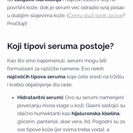
površini kože, dok je serum već odradio svoj posao
u dubljim slojevima kože. (
Čemu služi tonik za lice
?
Pročitaj!)
Koji tipovi seruma postoje?
Kao što smo napomenuli, serumi mogu biti
formulisani za različite namene. Evo nekih
najčešćih tipova seruma
koje ćete sresti na tržištu
i kratko objašnjenje šta rade:
Hidratantni serumi:
Ovo su serumi namenjeni
povećanju nivoa vlage u koži. Glavni sastojci su
obično humektanti kao
hijaluronska kiselina
,
glicerin, pantenol, aloe vera, itd. Pogodni su za
sve tipove kože (jer svima treba voda), a