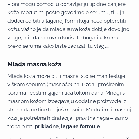
– oni mogu pomoći u obnavljanju lipidne barijere
kože. Međutim, pošto govorimo o serumu, ti uljni
dodaci će biti u laganoj formi koja neće opteretiti
kožu. Važno je da mlada suva koža dobije dovoljno
vlage, ali i da redovno koristite bogatiju kremu
preko seruma kako biste zadržali tu vlagu.
Mlada masna koža
Mlada koža može biti i masna, što se manifestuje
viškom sebuma (masnoće) na T-zoni, proširenim
porama i čestim sjajem lica tokom dana. Mnogi s
masnom kožom izbegavaju dodatne proizvode iz
straha da će lice biti još masnije. Međutim, i masnoj
koži je potrebna hidratacija i pravilna nega – samo
treba birati
prikladne, lagane formule
.