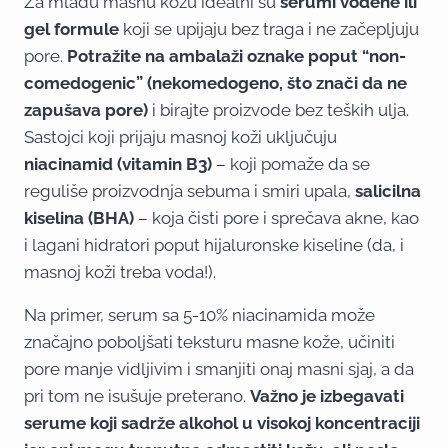
Za mladu masnu kožu idealni su
serumi vodene ili
gel formule
koji se upijaju bez traga i ne začepljuju
pore.
Potražite na ambalaži oznake poput “non-
comedogenic” (nekomedogeno, što znači da ne
zapušava pore)
i birajte proizvode bez teških ulja.
Sastojci koji prijaju masnoj koži uključuju
niacinamid (vitamin B3)
– koji pomaže da se
reguliše proizvodnja sebuma i smiri upala,
salicilna
kiselina (BHA)
– koja čisti pore i sprečava akne, kao
i lagani hidratori poput hijaluronske kiseline (da, i
masnoj koži treba voda!).
Na primer, serum sa 5-10% niacinamida može
značajno poboljšati teksturu masne kože, učiniti
pore manje vidljivim i smanjiti onaj masni sjaj, a da
pri tom ne isušuje preterano.
Važno je izbegavati
serume koji sadrže alkohol u visokoj koncentraciji