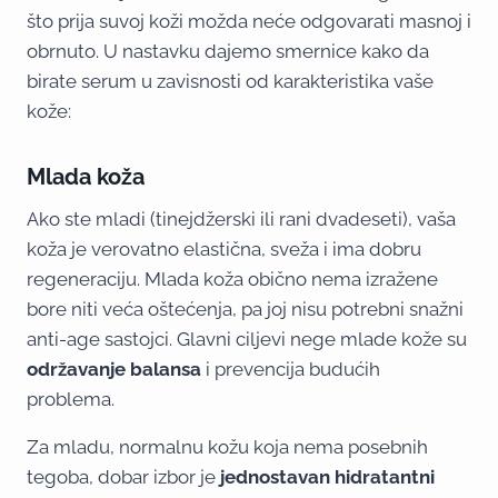
što prija suvoj koži možda neće odgovarati masnoj i
obrnuto. U nastavku dajemo smernice kako da
birate serum u zavisnosti od karakteristika vaše
kože:
Mlada koža
Ako ste mladi (tinejdžerski ili rani dvadeseti), vaša
koža je verovatno elastična, sveža i ima dobru
regeneraciju. Mlada koža obično nema izražene
bore niti veća oštećenja, pa joj nisu potrebni snažni
anti-age sastojci. Glavni ciljevi nege mlade kože su
održavanje balansa
i prevencija budućih
problema.
Za mladu, normalnu kožu koja nema posebnih
tegoba, dobar izbor je
jednostavan hidratantni