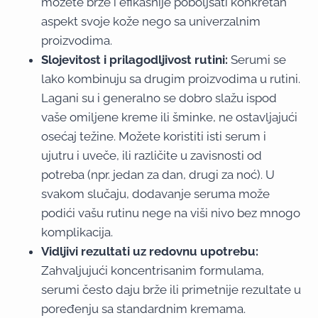
možete brže i efikasnije poboljšati konkretan
aspekt svoje kože nego sa univerzalnim
proizvodima.
Slojevitost i prilagodljivost rutini:
Serumi se
lako kombinuju sa drugim proizvodima u rutini.
Lagani su i generalno se dobro slažu ispod
vaše omiljene kreme ili šminke, ne ostavljajući
osećaj težine. Možete koristiti isti serum i
ujutru i uveče, ili različite u zavisnosti od
potreba (npr. jedan za dan, drugi za noć). U
svakom slučaju, dodavanje seruma može
podići vašu rutinu nege na viši nivo bez mnogo
komplikacija.
Vidljivi rezultati uz redovnu upotrebu:
Zahvaljujući koncentrisanim formulama,
serumi često daju brže ili primetnije rezultate u
poređenju sa standardnim kremama.