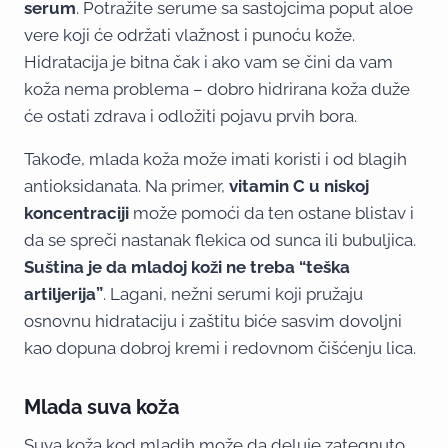
serum
. Potražite serume sa sastojcima poput aloe
vere koji će održati vlažnost i punoću kože.
Hidratacija je bitna čak i ako vam se čini da vam
koža nema problema – dobro hidrirana koža duže
će ostati zdrava i odložiti pojavu prvih bora.
Takođe, mlada koža može imati koristi i od blagih
antioksidanata. Na primer,
vitamin C u niskoj
koncentraciji
može pomoći da ten ostane blistav i
da se spreči nastanak flekica od sunca ili bubuljica.
Suština je da mladoj koži ne treba “teška
artiljerija”
. Lagani, nežni serumi koji pružaju
osnovnu hidrataciju i zaštitu biće sasvim dovoljni
kao dopuna dobroj kremi i redovnom čišćenju lica.
Mlada suva koža
Suva koža kod mladih može da deluje zategnuto,