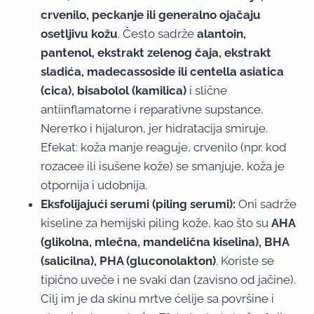
crvenilo, peckanje ili generalno ojačaju
osetljivu kožu
. Često sadrže
alantoin,
pantenol, ekstrakt zelenog čaja, ekstrakt
sladića, madecassoside ili centella asiatica
(cica), bisabolol (kamilica)
i slične
antiinflamatorne i reparativne supstance.
Nerетko i hijaluron, jer hidratacija smiruje.
Efekat: koža manje reaguje, crvenilo (npr. kod
rozacee ili isušene kože) se smanjuje, koža je
otpornija i udobnija.
Eksfolijajući serumi (piling serumi):
Oni sadrže
kiseline za hemijski piling kože, kao što su
AHA
(glikolna, mlečna, mandelična kiselina), BHA
(salicilna), PHA (gluconolakton)
. Koriste se
tipično uveče i ne svaki dan (zavisno od jačine).
Cilj im je da skinu mrtve ćelije sa površine i