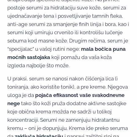
postoje serumi za hidrataciju suve kože, serumi za
ujednačavanje tena i posvetljivanje tamnih fleka,
anti-age serumi za smanjenje finih linija i bora, kao i
serumi koji umiruju crvenilo ili kontrolišu lučenje
sebuma kod masne kože. Drugim rečima, serum je
“specijalac” u vašoj rutini nege:
mala bočica puna
moćnih sastojaka
koji pomažu da vaša koža
izgleda najbolje što može.
U praksi, serum se nanosi nakon čišćenja lica (i
toniranja, ako koristite tonik), a pre kreme. Njegova
uloga je da
pojača efikasnost vaše svakodnevne
nege
tako što koži pruža dodatne aktivne sastojke
koje obična krema možda ne sadrži u tolikoj
koncentraciji. Serumi ne zamenjuju hidratantnu
kremu – oni je dopunjuju. Krema ide preko seruma
da
zaključa hidrataciju
i napravi zaštitni sloj na